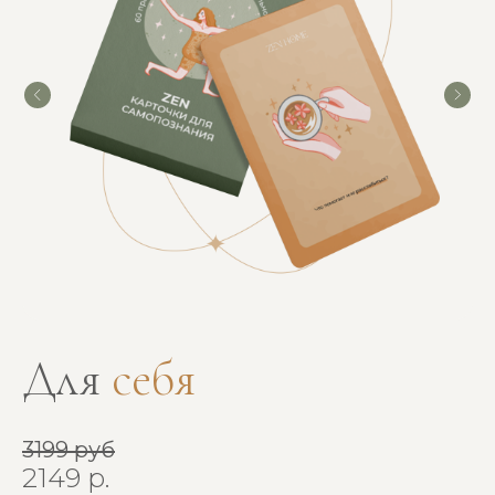
Индивидуальный предприниматель
Бабкин Артём Юрьевич
ИНН 526220305990
ОГРН 320527500095444
ОСТАЕМСЯ НА СВЯЗИ
+7 995 381 02 99
info@zenhomestore.ru
Для
себя
Instagram*:
@zen_home_store
t.me/zenmestosily
3199 руб
2149
р.