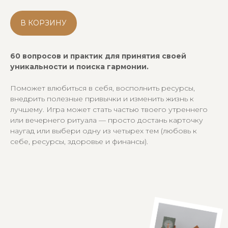
ZEN HOME
ZEN карточки для себя
В КОРЗИНУ
ZEN карточки для пар
ZEN карточки для компаний
60 вопросов и практик для принятия своей
Доставка и оплата
уникальности и поиска гармонии.
Поможет влюбиться в себя, восполнить ресурсы,
Подписывайся на нашу рассылку,
внедрить полезные привычки и изменить жизнь к
обещаем делиться полезными
практиками и советами. Также будем
лучшему. Игра может стать частью твоего утреннего
рассказывать про новинки и акции:
или вечернего ритуала — просто достань карточку
наугад или выбери одну из четырех тем (любовь к
себе, ресурсы, здоровье и финансы).
Подписываясь на рассылку, я соглашаюсь на
обработку моих персональных данных и
ознакомлен (а) с политикой
конфиденциальности
ПОДПИСАТЬСЯ