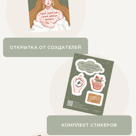
Практики записаны
экспертами
В игре нет случайных вопросов и заданий —
только то, что действительно работает и
вдохновляет на перемены.