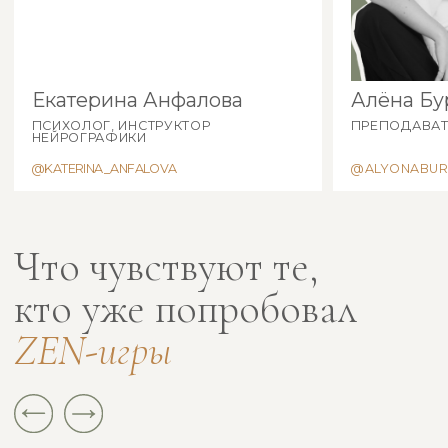
60 практик и вопросов для выхода
на новый уровень отношений.
Поможет лучше понимать и чувствовать друг
друга, настроиться на одну волну и поймать
общее вдохновение. Подойдет как для
молодых пар, так и для тех, кто давно вместе.
Самые гармоничные отношения построены
на общении: вытяни карту наугад и переходи
на новый уровень близости!