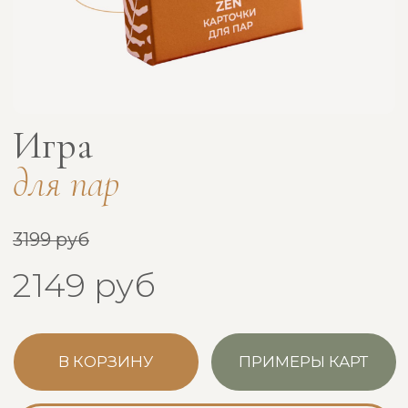
чтобы ты могла идти к гармонии в своём темпе —
с любовью, вниманием и заботой о бюджете
Игра для самопознания
Игра для самопоз
+ игра для пар
+ игра для комп
4298 руб
4298 руб
3999 руб
3999 руб