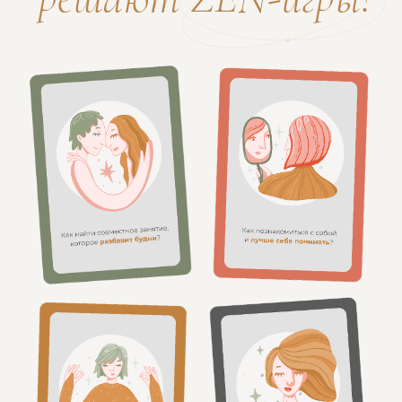
Екатерина Анфалова
Алёна Бурдина
ПСИХОЛОГ, ИНСТРУКТОР
ПРЕПОДАВАТЕЛЬ ПО ЙОГЕ
НЕЙРОГРАФИКИ
@KATERINA_ANFALOVA
@ALYONABURDINA
Что чувствуют те,
кто уже попробовал
ZEN-игры