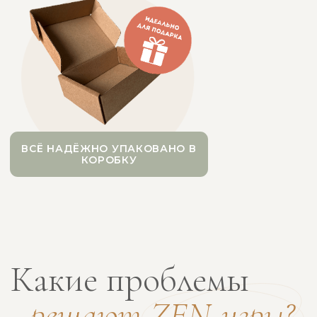
@JULY_NAZARKOVA
Юлия
Назаркова
КОУЧ ICF