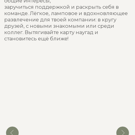
напиши нам. Мы с радостью подскажем,
какая игра подойдёт именно тебе,
и поможем оформить заказ без спешки
и суеты.
НАПИСАТЬ НАМ
Не только
игры
Мы создаём эстетичную канцелярию
для осознанной, красивой и спокойной
жизни.
Наши партнеры
друзья