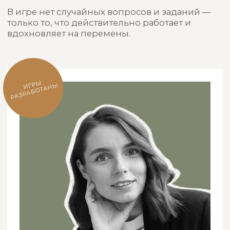
60 вопросов и практик для принятия своей
уникальности и поиска гармонии.
Поможет влюбиться в себя, восполнить
ресурсы, внедрить полезные привычки
и изменить жизнь к лучшему. Игра может
стать частью твоего утреннего или вечернего
ритуала — просто достань карточку наугад или
выбери одну из четырех тем (любовь к себе,
ресурсы, здоровье и финансы).
Для этой игры мы создали бесплатного
бота-помощника с практиками,
подсказками и полезными материалами,
которые помогут глубже пройти игру и
лучше понять себя
💛