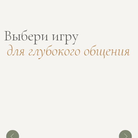
общие интересы,
заручиться поддержкой и раскрыть себя в
команде. Лёгкое, ламповое и вдохновляющее
развлечение для твоей компании: в кругу
друзей, с новыми знакомыми или среди
коллег. Вытягивайте карту наугад и
становитесь ещё ближе!