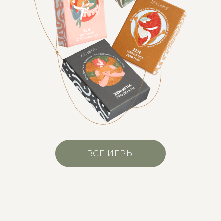
ВСЕ ИГРЫ
Мы Юля и Тёма, создатели ZEN HOME, 10
лет вместе и 7 лет в браке. За эти годы
мы прошли через отношения на расстоянии,
личностные кризисы и поиски себя. Мы верим,
что забота о себе начинается с маленьких
шагов, и хотим помочь тебе в этом пути.