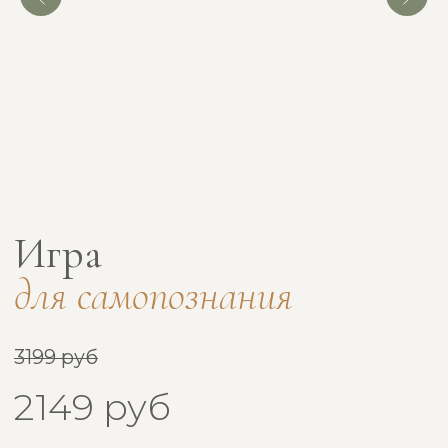
Игра
про деньги
3199 руб
2149 руб
В КОРЗИНУ
ПРИМЕРЫ КАРТ
НАМЕКНУТЬ О ПОДАРКЕ
60 карточек с вопросами и заданиями для
выхода на новый уровень отношений
с деньгами.
Поможет мягко и без стресса исследовать свои
финансовые установки, выявить привычки
и эмоции, которые влияют на твои решения,
и научиться видеть и использовать новые
возможности. Это твой личный помощник