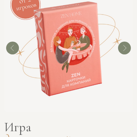
Игры для
Игры для
самопознания + для пар
самопознания + дл
+ для компаний + про
+ для компани
деньги
бесплатная доставка
бесплатная доставка
8596 руб
6447 руб
7399 руб
5999 руб
В КОРЗИНУ
В КОРЗИНУ
Мы рядом, чтобы
помочь тебе
выбрать