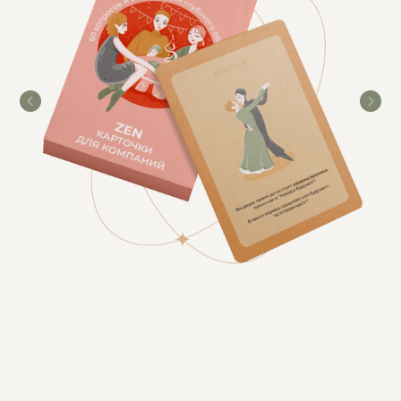
Доставка и оплата
Подписывайся на нашу рассылку,
обещаем делиться полезными
практиками и советами. Также будем
рассказывать про новинки и акции:
Подписываясь на рассылку, я соглашаюсь на
обработку моих персональных данных и
ознакомлен (а) с политикой
конфиденциальности
ПОДПИСАТЬСЯ
Публичная оферта
Политика конфиденциальности
* Meta Platforms Inc. (соц. сети Facebook, Instagram) признана
экстремистской, её деятельность запрещена на территории России