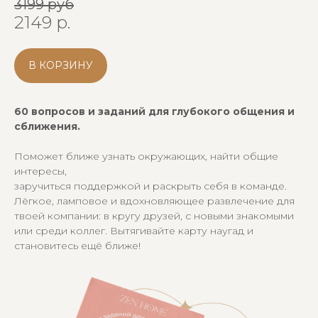
3199 руб
Индивидуальный предприниматель
2149
р.
Бабкин Артём Юрьевич
ИНН 526220305990
В КОРЗИНУ
ОГРН 320527500095444
ОСТАЕМСЯ НА СВЯЗИ
60 вопросов и заданий для глубокого общения и
+7 995 381 02 99
сближения.
info@zenhomestore.ru
Поможет ближе узнать окружающих, найти общие
Instagram*:
интересы,
@zen_home_store
заручиться поддержкой и раскрыть себя в команде.
Лёгкое, ламповое и вдохновляющее развлечение для
t.me/zenmestosily
твоей компании: в кругу друзей, с новыми знакомыми
или среди коллег. Вытягивайте карту наугад и
становитесь ещё ближе!
ZEN HOME
ZEN карточки для себя
ZEN карточки для пар
ZEN карточки для компаний