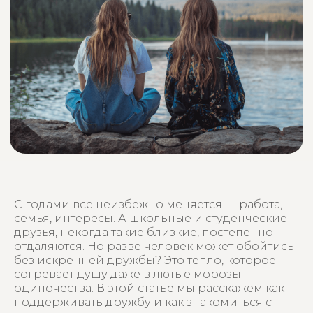
С годами все неизбежно меняется — работа,
семья, интересы. А школьные и студенческие
друзья, некогда такие близкие, постепенно
отдаляются. Но разве человек может обойтись
без искренней дружбы? Это тепло, которое
согревает душу даже в лютые морозы
одиночества. В этой статье мы расскажем как
поддерживать дружбу и как знакомиться с