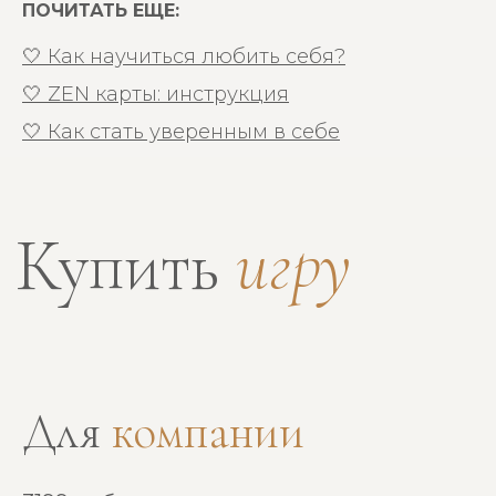
ПОЧИТАТЬ ЕЩЕ:
ZEN HOME
🤍
Как научиться любить себя?
Подписывайся на нашу рассылку,
обещаем делиться полезными
🤍
ZEN карты: инструкция
практиками и советами. Также подарим
скидку 10% на первый заказ
🤍
Как стать уверенным в себе
Подписываясь на рассылку, я соглашаюсь на
обработку моих персональных данных и
ознакомлен (а) с политикой
конфиденциальности
ПОДПИСАТЬСЯ
Для
компании